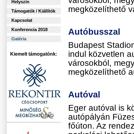
városokból, megy
Helyszín
megközelíthető v
Támogatók / Kiállítók
Kapcsolat
Autóbusszal
Konferencia 2018
Galéria
Budapest Stadion
indul közvetlen 
Kiemelt támogatónk:
városokból, megy
megközelíthető a
Arany fokozatú
Autóval
támogatónk:
Eger autóval is 
autópályán Füzes
főúton. Az rende