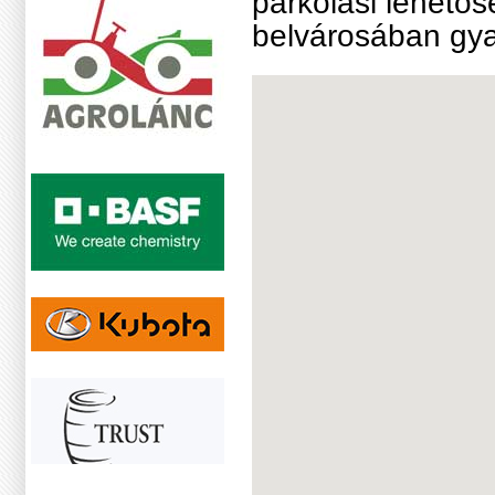
parkolási lehetős
belvárosában gya