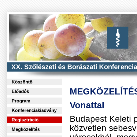
XX. Szőlészeti és Borászati Konferenci
Köszöntő
MEGKÖZELÍTÉ
Előadók
Program
Vonattal
Konferenciakiadvány
Budapest Keleti p
Regisztráció
közvetlen sebesv
Megközelítés