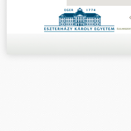
Arany fokozatú
támogatónk:
Ezüst fokozatú
támogatóink: