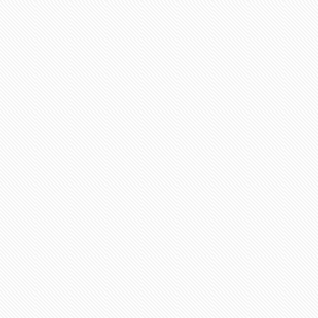
Ezüst fokozatú
támogatóink: