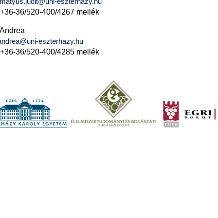
.matyus.judit@uni-eszterhazy.hu
: +36-36/520-400/4267 mellék
 Andrea
.andrea@uni-eszterhazy.hu
: +36-36/520-400/4285 mellék