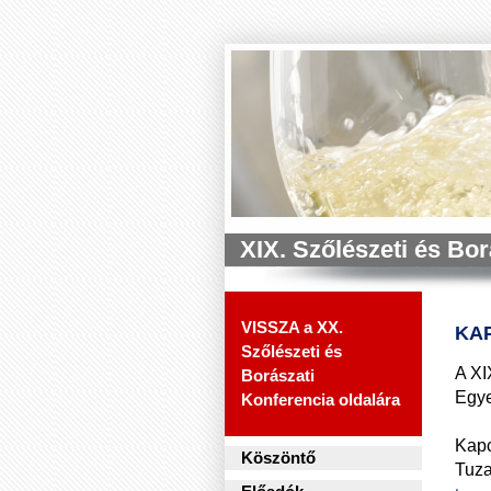
XIX. Szőlészeti és Bo
VISSZA a XX.
KA
Szőlészeti és
A XI
Borászati
Egye
Konferencia oldalára
Kapc
Köszöntő
Tuza