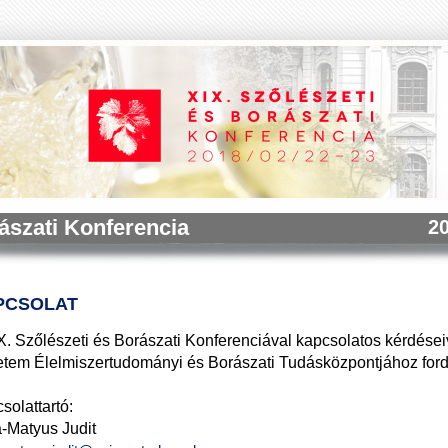
rászati Konferencia
20
PCSOLAT
X. Szőlészeti és Borászati Konferenciával kapcsolatos kérdései
tem Élelmiszertudományi és Borászati Tudásközpontjához ford
solattartó:
-Matyus Judit