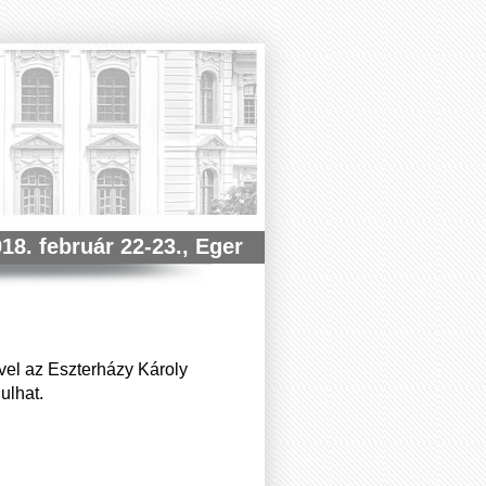
18. február 22-23., Eger
vel az Eszterházy Károly
ulhat.