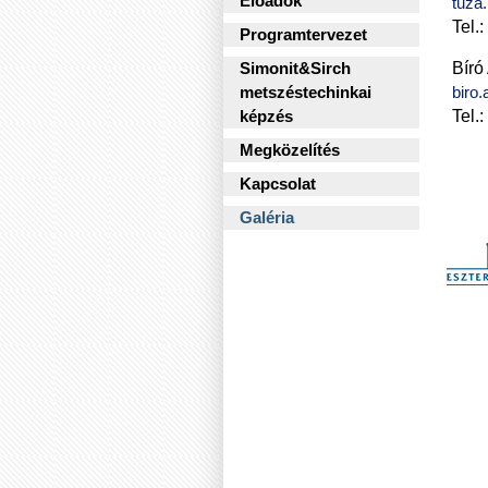
Előadók
tuza
Tel.
Programtervezet
Bíró
Simonit&Sirch
biro
metszéstechinkai
Tel.
képzés
Megközelítés
Kapcsolat
Galéria