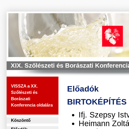
XIX. Szőlészeti és Borászati Konferenci
VISSZA a XX.
Előadók
Szőlészeti és
Borászati
BIRTOKÉPÍTÉS
Konferencia oldalára
Ifj. Szepsy Is
Köszöntő
Heimann Zoltá