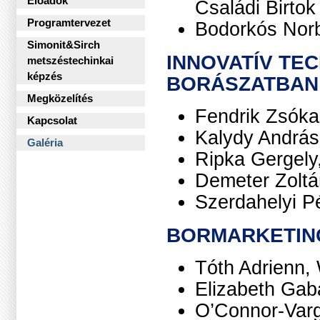
Előadók
Családi Birtok
Programtervezet
Bodorkós Norb
Simonit&Sirch
INNOVATÍV TE
metszéstechinkai
képzés
BORÁSZATBAN
Megközelítés
Fendrik Zsóka
Kapcsolat
Kalydy András
Galéria
Ripka Gergely
Demeter Zoltá
Szerdahelyi P
BORMARKETIN
Tóth Adrienn,
Elizabeth Gab
O’Connor-Varg